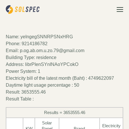
Name: yeIngegSNNRPSNxHRG
Phone: 9214186782
Email: p.og.ab.om.u.zo.79@gmail.com
Building Type: residence
Address: librPIenSYnINAoYPCokO
Power System: 1
Electricity bill of the latest month (Baht) : 4749622097
Daytime light usage percentage : 50
Result: 3653555.46
Result Table :
Results = 3653555.46
Solar
Electricity
KW
Panel
Brand