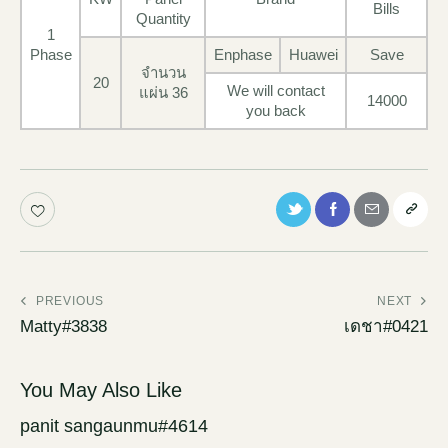
Bills
Quantity
1
Phase
Enphase
Huawei
Save
จำนวน
20
We will contact
แผ่น 36
14000
you back
PREVIOUS
NEXT
Matty#3838
เดชา#0421
You May Also Like
panit sangaunmu#4614