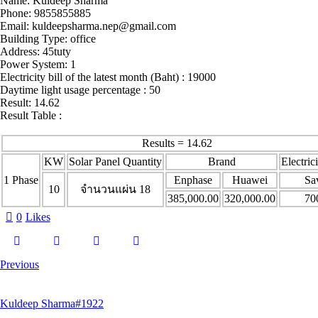
Name: Kuldeep Sharma
Phone: 9855855885
Email: kuldeepsharma.nep@gmail.com
Building Type: office
Address: 45tuty
Power System: 1
Electricity bill of the latest month (Baht) : 19000
Daytime light usage percentage : 50
Result: 14.62
Result Table :
Results = 14.62
KW
Solar Panel Quantity
Brand
Electrici
1 Phase
Enphase
Huawei
Sa
10
จำนวนแผ่น 18
385,000.00
320,000.00
70
0
Likes
Post
Previous
navigation
Kuldeep Sharma#1922