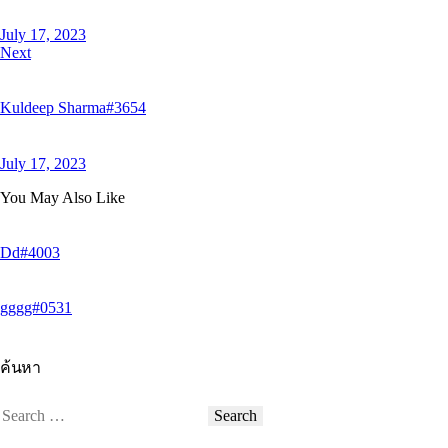
July 17, 2023
Next
Kuldeep Sharma#3654
July 17, 2023
You May Also Like
Dd#4003
gggg#0531
ค้นหา
Search
for: