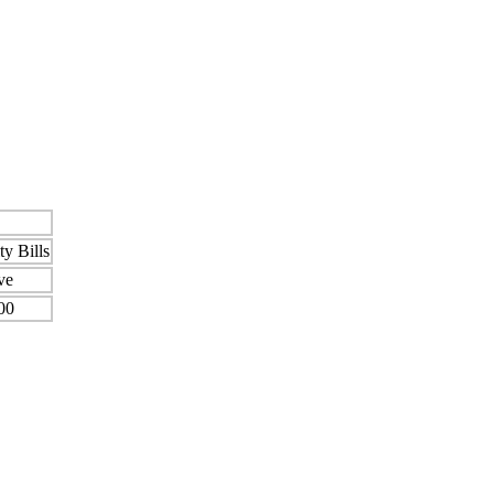
ty Bills
ve
00