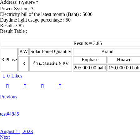
Address: กรุงเทพฯ
Power System: 3
Electricity bill of the latest month (Baht) : 5000
Daytime light usage percentage : 50
Result: 3.85
Result Table :
Results = 3.85
KW
Solar Panel Quantity
Brand
3 Phase
Enphase
Huawei
3
จำนวนแผ่น 6 PV
205,000.00 baht
150,000.00 bah
0
Likes
Previous
test#4845
August 11, 2023
Next