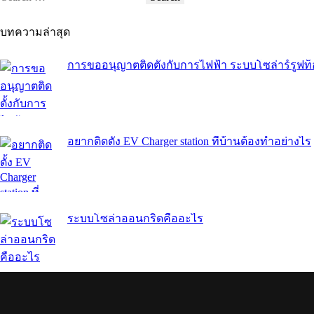
for:
บทความล่าสุด
การขออนุญาตติดตั้งกับการไฟฟ้า ระบบโซล่าร์รูฟ
อยากติดตั้ง EV Charger station ที่บ้านต้องทำอย่างไร
ระบบโซล่าออนกริดคืออะไร